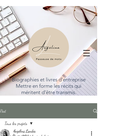
Biographies et livres d’entreprise
Mettre en forme les récits qui
méritent d’être transmis.
Post
Tous les projets
Angélina Landes
Tous les projets