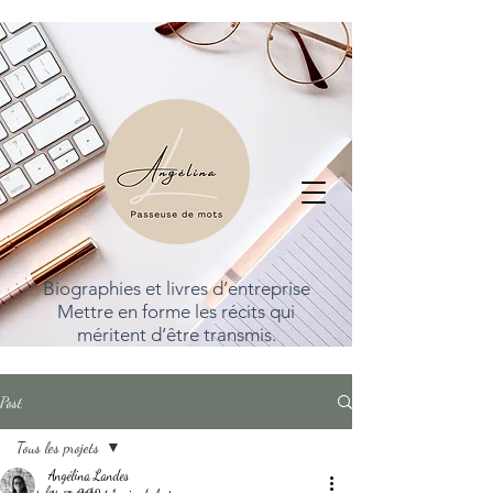
Biographies et livres d’entreprise
Mettre en forme les récits qui
méritent d’être transmis.
Post
Tous les projets
Angélina Landes
Tous les projets