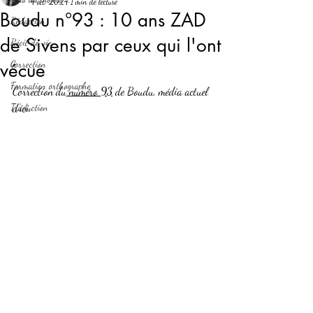
4 oct. 2024
1 min de lecture
Boudu n°93 : 10 ans ZAD
Rédaction
de Sivens par ceux qui l'ont
Récit de vie
Correction
vécue
Formation orthographe
Correction du
numéro 93
 de Boudu, média actuel 
Traduction
d'ici.