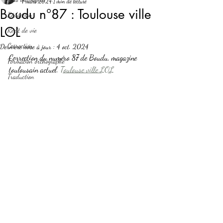
7 mars 2024
1 min de lecture
Boudu n°87 : Toulouse ville
Rédaction
LOL
Récit de vie
Correction
Dernière mise à jour :
4 oct. 2024
Correction du numéro 87 de Boudu, magazine 
Formation orthographe
toulousain actuel. 
Toulouse ville LOL
Traduction