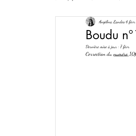
Angélina Landes
4 févr.
Boudu n°
Dernière mise à jour :
7 févr.
Correction du 
numéro 10