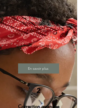
Textes longs
(thèses, mémoires...)
+ de 10 pages
me contacter
En savoir plus
2
Correction avancée