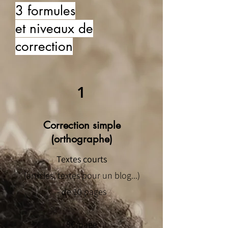
3 formules
et niveaux de
correction
1
Correction simple
(orthographe)
Textes courts
(articles, textes pour un blog...)
- de 10 pages
8€/page