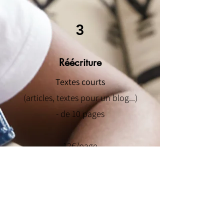
3
Réécriture
Textes courts
(articles, textes pour un blog...)
- de 10 pages
12€/page
Textes longs
(thèses, mémoires...)
+ de 10 pages